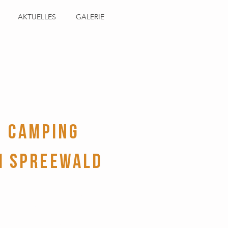
AKTUELLES
GALERIE
CAMPING
M SPREEWALD
freuen uns auf eine erholsame
ampingsaison 2026 mit Euch!
 vergesst nicht im Vorfeld euren