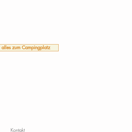
latz bei uns zu reservieren.
HIER DIREKT RESERVIEREN.
IN CAMPING VERITAS
alles zum Campingplatz
Kontakt