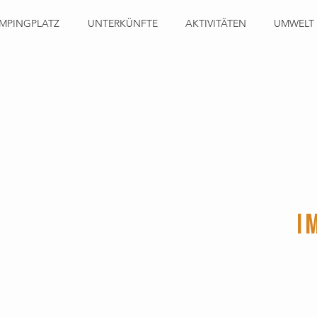
MPINGPLATZ
UNTERKÜNFTE
AKTIVITÄTEN
UMWELT
I
Wir 
C
Bitte